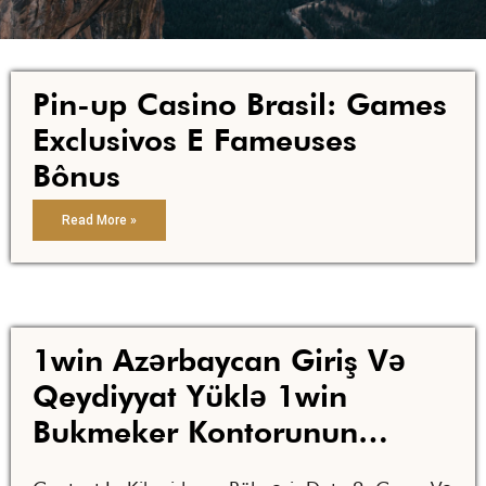
Pin-up Casino Brasil: Games
Exclusivos E Fameuses
Bônus
Read More »
1win Azərbaycan Giriş Və
Qeydiyyat Yüklə 1win
Bukmeker Kontorunun
Formal Saytı